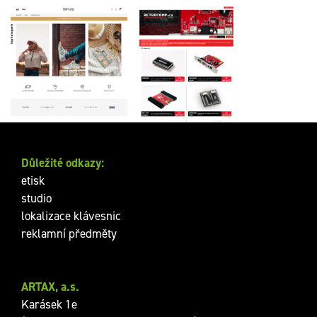
www.benuto.cz
www.retrocomp.cz
Důležité odkazy:
etisk
studio
lokalizace klávesnic
reklamní předměty
ARTAX, a.s.
Karásek 1e