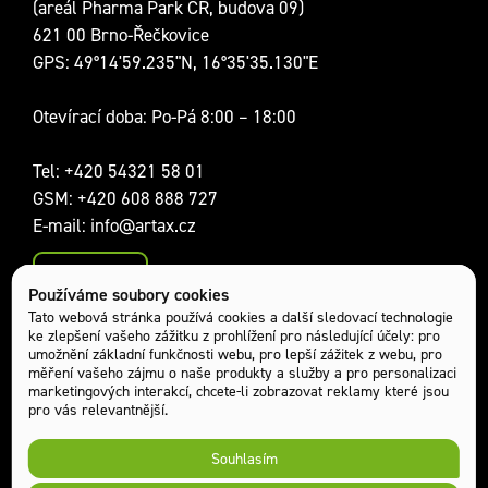
(areál Pharma Park CR, budova 09)
621 00 Brno-Řečkovice
GPS: 49°14'59.235"N, 16°35'35.130"E
Otevírací doba: Po-Pá 8:00 – 18:00
Tel:
+420 54321 58 01
GSM:
+420 608 888 727
E-mail:
info@artax.cz
Kontakty
Používáme soubory cookies
Sociální sítě:
Tato webová stránka používá cookies a další sledovací technologie
ke zlepšení vašeho zážitku z prohlížení pro následující účely:
pro
umožnění základní funkčnosti webu
,
pro lepší zážitek z webu
,
pro
měření vašeho zájmu o naše produkty a služby a pro personalizaci
marketingových interakcí
,
chcete-li zobrazovat reklamy které jsou
pro vás relevantnější
.
Souhlasím