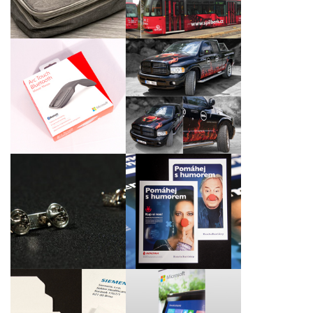
návrhu
Reklamní celoplošný
polep vozu Dodge Ram
Laserové gravírování
1500 pro DELL
bezdrátových myší
Computer, spol. s r.o. a
Intel Czech Tradings,
Inc.
Propagační materiály
Firemní odznáčky pro
„Pomáhej (s)
Proact Czech Republic,
humorem“ pro Konto
s.r.o.
Bariéry