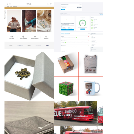
Spaider - SEO nástroj
www.benuto.cz
s AI
Kovový odznak s
Dárkový set tvořivé
logem klienta
dětské hry Minecraft
Křest tramvaje
Cestovní set po
ŠPILBERK ŽIJE! podle
nabíjení a s potiskem
našeho grafického
pouzdra