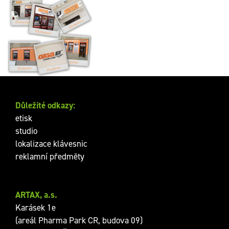
Značení poboček firmy
GIGACOMPUTER, s.r.o
Důležité odkazy:
etisk
studio
lokalizace klávesnic
reklamní předměty
ARTAX, a.s.
Karásek 1e
(areál Pharma Park CR, budova 09)