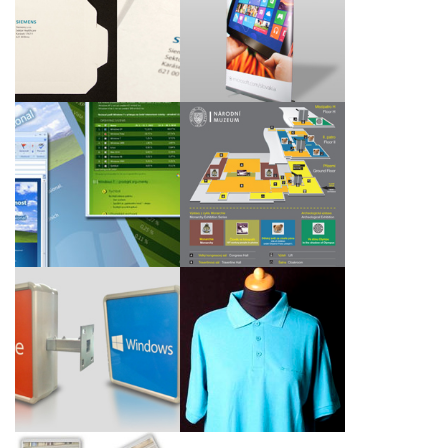
Kartonové obálky CD
Prezenční systém roll
pro společnost
up
Siemens, s.r.o.
Navigační panely Nové
Grafické e-maily pro
budovy Národního
společnost Microsoft
muzea
Nový branding
Polokošile Windows
světelné reklamy
Azure pro Microsoft
Office 2013 a Windows
Slovakia
8