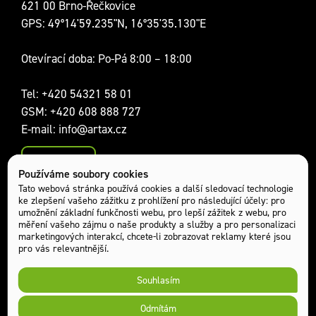
621 00 Brno-Řečkovice
GPS: 49°14'59.235"N, 16°35'35.130"E
Otevírací doba: Po-Pá 8:00 – 18:00
Tel:
+420 54321 58 01
GSM:
+420 608 888 727
E-mail:
info@artax.cz
Kontakty
Používáme soubory cookies
Sociální sítě:
Tato webová stránka používá cookies a další sledovací technologie
ke zlepšení vašeho zážitku z prohlížení pro následující účely:
pro
umožnění základní funkčnosti webu
,
pro lepší zážitek z webu
,
pro
měření vašeho zájmu o naše produkty a služby a pro personalizaci
marketingových interakcí
,
chcete-li zobrazovat reklamy které jsou
pro vás relevantnější
.
Souhlasím
Odmítám