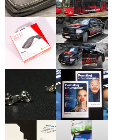
návrhu
Reklamní celoplošný
polep vozu Dodge Ram
Laserové gravírování
1500 pro DELL
bezdrátových myší
Computer, spol. s r.o. a
Intel Czech Tradings,
Inc.
Propagační materiály
Firemní odznáčky pro
„Pomáhej (s)
Proact Czech Republic,
humorem“ pro Konto
s.r.o.
Bariéry