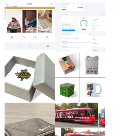
Spaider - SEO nástroj
www.benuto.cz
s AI
Kovový odznak s
Dárkový set tvořivé
logem klienta
dětské hry Minecraft
Křest tramvaje
Cestovní set po
ŠPILBERK ŽIJE! podle
nabíjení a s potiskem
našeho grafického
pouzdra