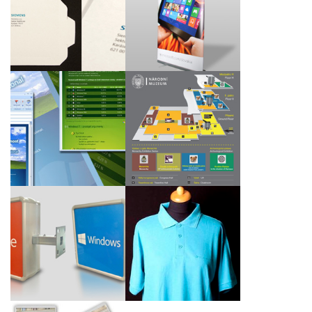
Kartonové obálky CD
Prezenční systém roll
pro společnost
up
Siemens, s.r.o.
Navigační panely Nové
Grafické e-maily pro
budovy Národního
společnost Microsoft
muzea
Nový branding
Polokošile Windows
světelné reklamy
Azure pro Microsoft
Office 2013 a Windows
Slovakia
8