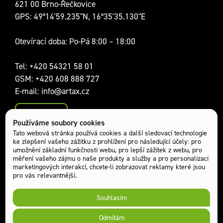
621 00 Brno-Řečkovice
GPS: 49°14'59.235"N, 16°35'35.130"E
Otevírací doba: Po-Pá 8:00 – 18:00
Tel:
+420 54321 58 01
GSM:
+420 608 888 727
E-mail:
info@artax.cz
Kontakty
Používáme soubory cookies
Sociální sítě:
Tato webová stránka používá cookies a další sledovací technologie
ke zlepšení vašeho zážitku z prohlížení pro následující účely:
pro
umožnění základní funkčnosti webu
,
pro lepší zážitek z webu
,
pro
měření vašeho zájmu o naše produkty a služby a pro personalizaci
marketingových interakcí
,
chcete-li zobrazovat reklamy které jsou
pro vás relevantnější
.
Souhlasím
Odmítám