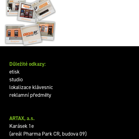
Značení poboček firmy
GIGACOMPUTER, s.r.o
Důležité odkazy:
etisk
studio
lokalizace klávesnic
reklamní předměty
ARTAX, a.s.
Karásek 1e
(areál Pharma Park CR, budova 09)