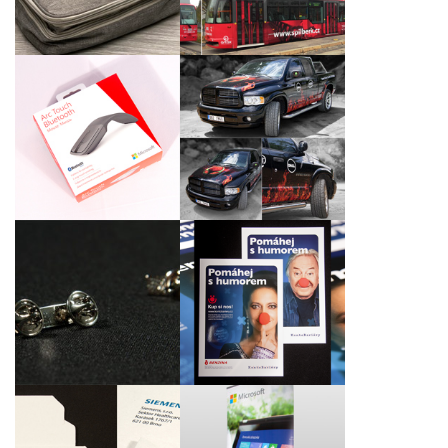
návrhu
Reklamní celoplošný
polep vozu Dodge Ram
Laserové gravírování
1500 pro DELL
bezdrátových myší
Computer, spol. s r.o. a
Intel Czech Tradings,
Inc.
Propagační materiály
Firemní odznáčky pro
„Pomáhej (s)
Proact Czech Republic,
humorem“ pro Konto
s.r.o.
Bariéry