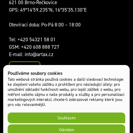
621 00 Brno-Řečkovice
GPS: 49°14'59.235"N, 16°35'35.130"E
Otevírací doba: Po-Pá 8:00 – 18:00
Tel:
+420 54321 58 01
GSM:
+420 608 888 727
E-mail:
info@artax.cz
Kontakty
Používáme soubory cookies
Sociální sítě:
Tato webová stránka používá cookies a další sledovací technologie
ke zlepšení vašeho zážitku z prohlížení pro následující účely:
pro
umožnění základní funkčnosti webu
,
pro lepší zážitek z webu
,
pro
měření vašeho zájmu o naše produkty a služby a pro personalizaci
marketingových interakcí
,
chcete-li zobrazovat reklamy které jsou
pro vás relevantnější
.
Souhlasím
Odmítám