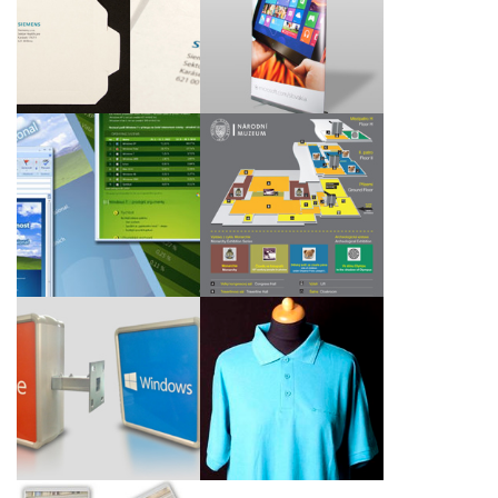
Kartonové obálky CD
Prezenční systém roll
pro společnost
up
Siemens, s.r.o.
Navigační panely Nové
Grafické e-maily pro
budovy Národního
společnost Microsoft
muzea
Nový branding
Polokošile Windows
světelné reklamy
Azure pro Microsoft
Office 2013 a Windows
Slovakia
8