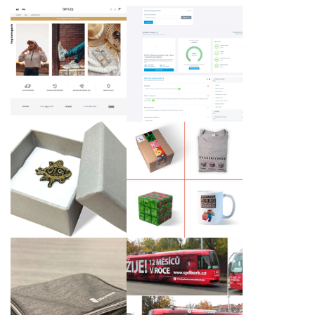
Spaider - SEO nástroj
www.benuto.cz
s AI
Kovový odznak s
Dárkový set tvořivé
logem klienta
dětské hry Minecraft
Křest tramvaje
Cestovní set po
ŠPILBERK ŽIJE! podle
nabíjení a s potiskem
našeho grafického
pouzdra