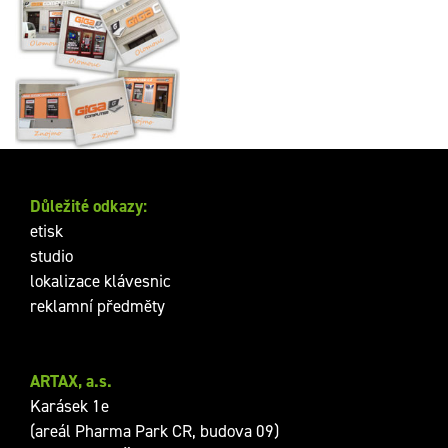
Značení poboček firmy
GIGACOMPUTER, s.r.o
Důležité odkazy:
etisk
studio
lokalizace klávesnic
reklamní předměty
ARTAX, a.s.
Karásek 1e
(areál Pharma Park CR, budova 09)