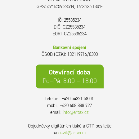
GPS: 49°14'59.235"N, 16°35'35.130"E
IČ: 25535234
DIČ: CZ25535234
EORI: CZ25535234
Bankovní spojení
ČSOB (CZK): 132​119​716​/​0300
Otevírací doba
Po–Pá: 8:00 – 18:00
telefon: +420 54321 58 01
mobil: +420 608 888 727
email:
info@artax.cz
Objednávky digitálních tisků a CTP posílejte
na
osvit@artax.cz