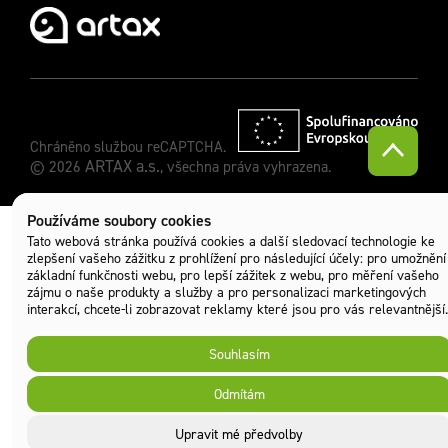
Chráněno službou reCAPTCHA.
ARTAX a.s.
© 2026
, všechna práva vyhrazena.
Používáme soubory cookies
Tato webová stránka používá cookies a další sledovací technologie ke
zlepšení vašeho zážitku z prohlížení pro následující účely:
pro umožnění
základní funkčnosti webu
,
pro lepší zážitek z webu
,
pro měření vašeho
zájmu o naše produkty a služby a pro personalizaci marketingových
interakcí
,
chcete-li zobrazovat reklamy které jsou pro vás relevantnější
.
Souhlasím
Odmítám
Upravit mé předvolby