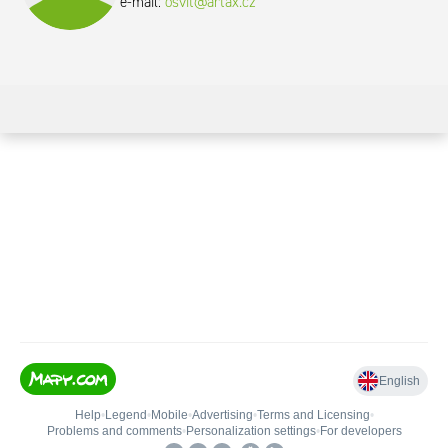
e-mail:
osvit@artax.cz