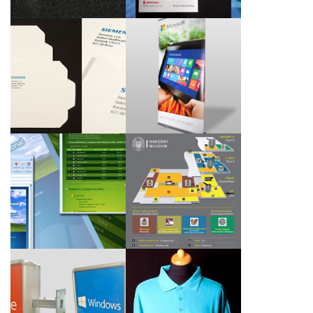
Kartonové obálky CD
Prezenční systém roll
pro společnost
up
Siemens, s.r.o.
Navigační panely Nové
Grafické e-maily pro
budovy Národního
společnost Microsoft
muzea
Nový branding
Polokošile Windows
světelné reklamy
Azure pro Microsoft