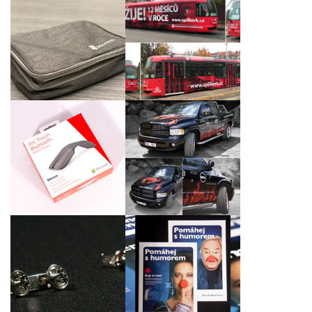
Křest tramvaje
Cestovní set po
ŠPILBERK ŽIJE! podle
nabíjení a s potiskem
našeho grafického
pouzdra
návrhu
Reklamní celoplošný
polep vozu Dodge Ram
Laserové gravírování
1500 pro DELL
bezdrátových myší
Computer, spol. s r.o. a
Intel Czech Tradings,
Inc.
Propagační materiály
Firemní odznáčky pro
„Pomáhej (s)
Proact Czech Republic,
humorem“ pro Konto
s.r.o.
Bariéry