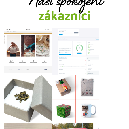
Naši spokojení
zákazníci
Spaider - SEO nástroj
www.benuto.cz
s AI
Kovový odznak s
Dárkový set tvořivé
logem klienta
dětské hry Minecraft