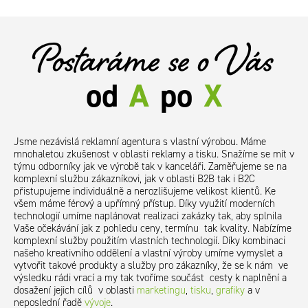
Postaráme se o Vás
od
A
po
X
Jsme nezávislá reklamní agentura s vlastní výrobou. Máme
mnohaletou zkušenost v oblasti reklamy a tisku. Snažíme se mít v
týmu odborníky jak ve výrobě tak v kanceláři. Zaměřujeme se na
komplexní službu zákazníkovi, jak v oblasti B2B tak i B2C
přistupujeme individuálně a nerozlišujeme velikost klientů. Ke
všem máme férový a upřímný přístup. Díky využití moderních
technologií umíme naplánovat realizaci zakázky tak, aby splnila
Vaše očekávání jak z pohledu ceny, termínu tak kvality. Nabízíme
komplexní služby použitím vlastních technologií. Díky kombinaci
našeho kreativního oddělení a vlastní výroby umíme vymyslet a
vytvořit takové produkty a služby pro zákazníky, že se k nám ve
výsledku rádi vrací a my tak tvoříme součást cesty k naplnění a
dosažení jejich cílů v oblasti
marketingu
,
tisku
,
grafiky
a v
neposlední řadě
vývoje
.