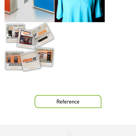
Office 2013 a Windows
Slovakia
8
Značení poboček firmy
GIGACOMPUTER, s.r.o
Reference