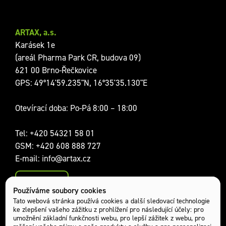
ARTAX, a.s.
Karásek 1e
(areál Pharma Park CR, budova 09)
621 00 Brno-Řečkovice
GPS: 49°14'59.235"N, 16°35'35.130"E
Otevírací doba: Po-Pá 8:00 – 18:00
Tel:
+420 54321 58 01
GSM:
+420 608 888 727
E-mail:
info@artax.cz
Kontakty
Používáme soubory cookies
Sociální sítě:
Tato webová stránka používá cookies a další sledovací technologie
ke zlepšení vašeho zážitku z prohlížení pro následující účely:
pro
umožnění základní funkčnosti webu
,
pro lepší zážitek z webu
,
pro