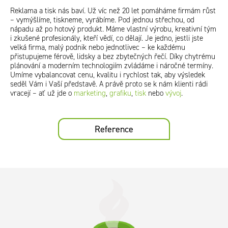
Reklama a tisk nás baví. Už víc než 20 let pomáháme firmám růst
– vymýšlíme, tiskneme, vyrábíme. Pod jednou střechou, od
nápadu až po hotový produkt. Máme vlastní výrobu, kreativní tým
i zkušené profesionály, kteří vědí, co dělají. Je jedno, jestli jste
velká firma, malý podnik nebo jednotlivec – ke každému
přistupujeme férově, lidsky a bez zbytečných řečí. Díky chytrému
plánování a moderním technologiím zvládáme i náročné termíny.
Umíme vybalancovat cenu, kvalitu i rychlost tak, aby výsledek
seděl Vám i Vaší představě. A právě proto se k nám klienti rádi
vracejí – ať už jde o
marketing
,
grafiku
,
tisk
nebo
vývoj
.
Reference