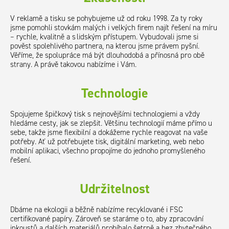
V reklamě a tisku se pohybujeme už od roku 1998. Za ty roky
jsme pomohli stovkám malých i velkých firem najít řešení na míru
– rychle, kvalitně a s lidským přístupem. Vybudovali jsme si
pověst spolehlivého partnera, na kterou jsme právem pyšní.
Věříme, že spolupráce má být dlouhodobá a přínosná pro obě
strany. A právě takovou nabízíme i Vám.
Technologie
Spojujeme špičkový tisk s nejnovějšími technologiemi a vždy
hledáme cesty, jak se zlepšit. Většinu technologií máme přímo u
sebe, takže jsme flexibilní a dokážeme rychle reagovat na vaše
potřeby. Ať už potřebujete tisk, digitální marketing, web nebo
mobilní aplikaci, všechno propojíme do jednoho promyšleného
řešení.
Udržitelnost
Dbáme na ekologii a běžně nabízíme recyklované i FSC
certifikované papíry. Zároveň se staráme o to, aby zpracování
inkoustů a dalších materiálů probíhalo šetrně a bez zbytečného