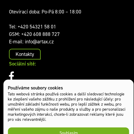
Otevírací doba: Po-Pá 8:00 – 18:00
Tel:
+420 54321 58 01
GSM:
+420 608 888 727
E-mail:
info@artax.cz
Kontakty
Sociální sítě:
Používáme soubory cookies
Tato webová stránka používá cookies a další sledovací technologie
ke zlepšení vašeho zážitku z prohlížení pro následující účely:
pro
umožnění základní funkčnosti webu
,
pro lepší zážitek z webu
,
pro
měření vašeho zájmu o naše produkty a služby a pro personalizaci
marketingových interakcí
,
chcete-li zobrazovat reklamy které jsou
pro vás relevantnější
.
Chráněno službou reCAPTCHA.
Souhlasím