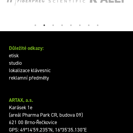
Důležité odkazy:
etisk
studio
lokalizace klávesnic
reklamní předměty
ARTAX, a.s.
Karásek 1e
(areál Pharma Park CR, budova 09)
621 00 Brno-Řečkovice
GPS: 49°14'59.235"N, 16°35'35.130"E