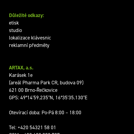
Důležité odkazy:
etisk
studio
lokalizace klávesnic
reklamní předměty
ARTAX, a.s.
Karásek 1e
(areál Pharma Park CR, budova 09)
621 00 Brno-Řečkovice
GPS: 49°14'59.235"N, 16°35'35.130"E
Otevírací doba: Po-Pá 8:00 – 18:00
Tel:
+420 54321 58 01