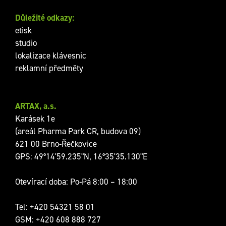
Důležité odkazy:
etisk
studio
lokalizace klávesnic
reklamní předměty
ARTAX, a.s.
Karásek 1e
(areál Pharma Park CR, budova 09)
621 00 Brno-Řečkovice
GPS: 49°14'59.235"N, 16°35'35.130"E
Otevírací doba: Po-Pá 8:00 – 18:00
Tel:
+420 54321 58 01
GSM:
+420 608 888 727