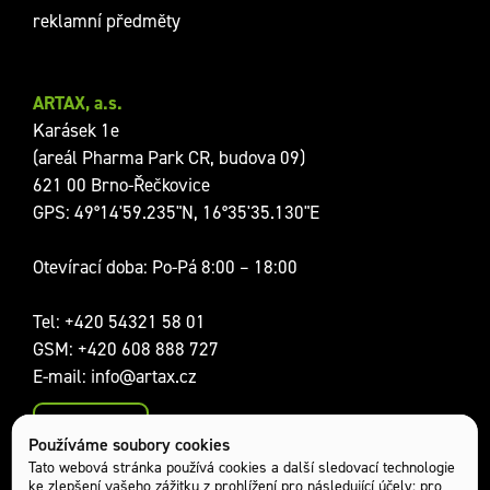
reklamní předměty
ARTAX, a.s.
Karásek 1e
(areál Pharma Park CR, budova 09)
621 00 Brno-Řečkovice
GPS: 49°14'59.235"N, 16°35'35.130"E
Otevírací doba: Po-Pá 8:00 – 18:00
Tel:
+420 54321 58 01
GSM:
+420 608 888 727
E-mail:
info@artax.cz
Kontakty
Používáme soubory cookies
Sociální sítě:
Tato webová stránka používá cookies a další sledovací technologie
ke zlepšení vašeho zážitku z prohlížení pro následující účely:
pro