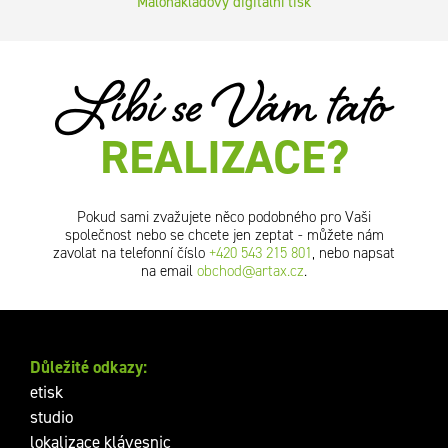
Malonákladový digitální tisk
Líbí se Vám tato
REALIZACE?
Pokud sami zvažujete něco podobného pro Vaši
společnost nebo se chcete jen zeptat - můžete nám
zavolat na telefonní číslo
+420 543 215 801
, nebo napsat
na email
obchod@artax.cz
.
Důležité odkazy:
etisk
studio
lokalizace klávesnic