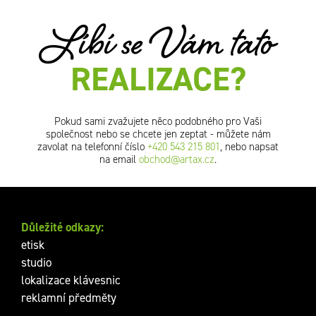
Líbí se Vám tato
REALIZACE?
Pokud sami zvažujete něco podobného pro Vaši
společnost nebo se chcete jen zeptat - můžete nám
zavolat na telefonní číslo
+420 543 215 801
, nebo napsat
na email
obchod@artax.cz
.
Důležité odkazy:
etisk
studio
lokalizace klávesnic
reklamní předměty