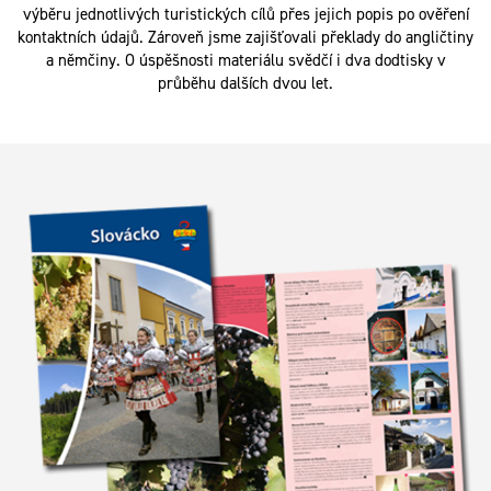
výběru jednotlivých turistických cílů přes jejich popis po ověření
kontaktních údajů. Zároveň jsme zajišťovali překlady do angličtiny
a němčiny. O úspěšnosti materiálu svědčí i dva dodtisky v
průběhu dalších dvou let.