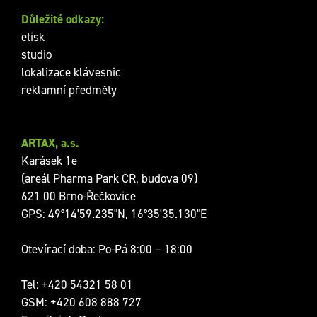
Důležité odkazy:
etisk
studio
lokalizace klávesnic
reklamní předměty
ARTAX, a.s.
Karásek 1e
(areál Pharma Park CR, budova 09)
621 00 Brno-Řečkovice
GPS: 49°14'59.235"N, 16°35'35.130"E
Otevírací doba: Po-Pá 8:00 – 18:00
Tel:
+420 54321 58 01
GSM:
+420 608 888 727