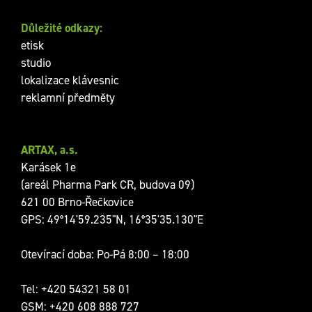
Důležité odkazy:
etisk
studio
lokalizace klávesnic
reklamní předměty
ARTAX, a.s.
Karásek 1e
(areál Pharma Park CR, budova 09)
621 00 Brno-Řečkovice
GPS: 49°14'59.235"N, 16°35'35.130"E
Otevírací doba: Po-Pá 8:00 – 18:00
Tel:
+420 54321 58 01
GSM:
+420 608 888 727