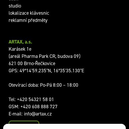
studio
lokalizace klávesnic
reklamní předměty
ARTAX, a.s.
Karásek 1e
(areál Pharma Park CR, budova 09)
621 00 Brno-Řečkovice
GPS: 49°14'59.235"N, 16°35'35.130"E
Otevírací doba: Po-Pá 8:00 – 18:00
Tel:
+420 54321 58 01
GSM:
+420 608 888 727
E-mail:
info@artax.cz
Kontakty