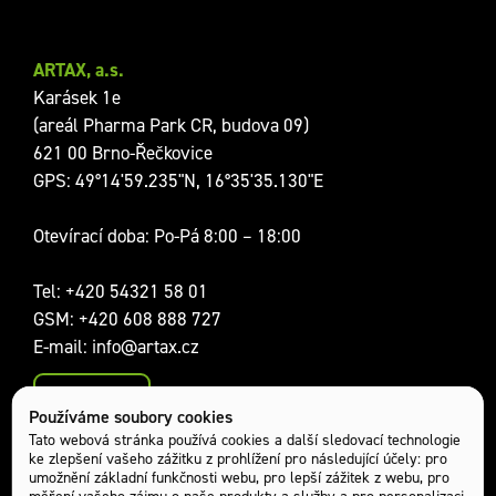
ARTAX, a.s.
Karásek 1e
(areál Pharma Park CR, budova 09)
621 00 Brno-Řečkovice
GPS: 49°14'59.235"N, 16°35'35.130"E
Otevírací doba: Po-Pá 8:00 – 18:00
Tel:
+420 54321 58 01
GSM:
+420 608 888 727
E-mail:
info@artax.cz
Kontakty
Používáme soubory cookies
Sociální sítě:
Tato webová stránka používá cookies a další sledovací technologie
ke zlepšení vašeho zážitku z prohlížení pro následující účely:
pro
umožnění základní funkčnosti webu
,
pro lepší zážitek z webu
,
pro
měření vašeho zájmu o naše produkty a služby a pro personalizaci