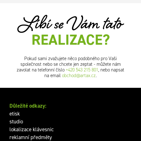
Líbí se Vám tato
REALIZACE?
Pokud sami zvažujete něco podobného pro Vaši
společnost nebo se chcete jen zeptat - můžete nám
zavolat na telefonní číslo
+420 543 215 801
, nebo napsat
na email
obchod@artax.cz
.
Důležité odkazy:
etisk
studio
lokalizace klávesnic
reklamní předměty