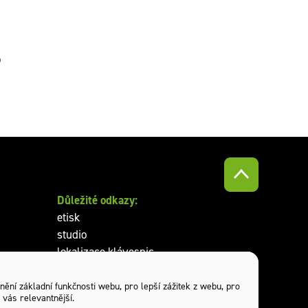
o
Důležité odkazy:
etisk
studio
lokalizace klávesnic
reklamní předměty
nění základní funkčnosti webu
,
pro lepší zážitek z webu
,
pro
 vás relevantnější
.