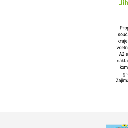
Ji
Prop
souč
kraje
včetn
A2 s
nákla
komp
gr
Zajím