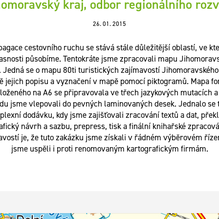
homoravský kraj, odbor regionálního rozv
26. 01. 2015
agace cestovního ruchu se stává stále důležitější oblastí, ve kt
asnosti působíme. Tentokráte jsme zpracovali mapu Jihomorav
. Jedná se o mapu 80ti turistických zajímavostí Jihomoravského
ě jejich popisu a vyznačení v mapě pomocí piktogramů. Mapa f
loženého na A6 se připravovala ve třech jazykových mutacích a
du jsme vlepovali do pevných laminovaných desek. Jednalo se 
lexní dodávku, kdy jsme zajišťovali zracování textů a dat, přek
afický návrh a sazbu, prepress, tisk a finální knihařské zpracová
avostí je, že tuto zakázku jsme získali v řádném výběrovém řízen
jsme uspěli i proti renomovaným kartografickým firmám.