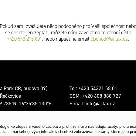
Pokud sami zvažujete něco podobného pro Vaši společnost neb
se chcete jen zeptat - můžete nám zavolat na telefonní číslo
+420 543 215 801
, nebo napsat na email
obchod@artax.cz
.
a Park CR, budova 09)
Tel:
+420 54321 58 01
Řečkovice
GSM:
+420 608 888 727
9.235"N, 16°35'35.130"E
E-mail:
info@artax.cz
Kontakty
a: Po-Pá 8:00 – 18:00
ogie ke zlepšení vašeho zážitku z prohlížení pro následující účely:
pro umož
lizaci marketingových interakcí
,
chcete-li zobrazovat reklamy které jsou pro