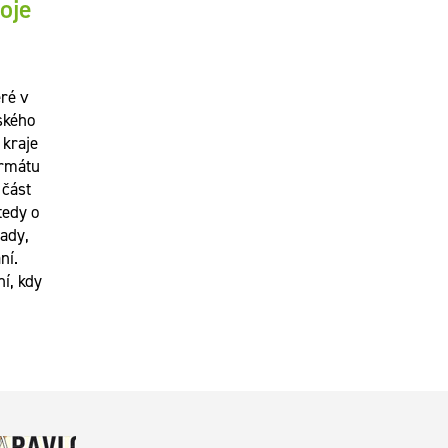
oje
eré v
ského
 kraje
ormátu
 část
tedy o
lady,
ní.
í, kdy