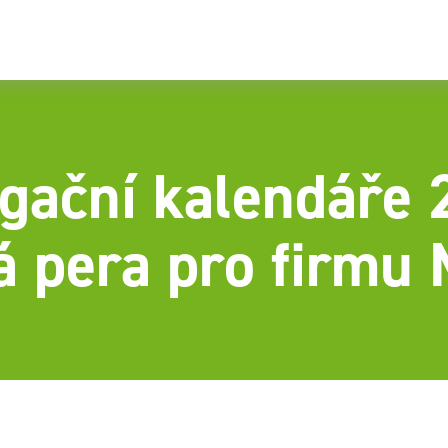
gační kalendáře 
á pera pro firm