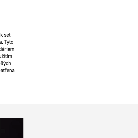
k set
. Tyto
ndáriem
užitím
bílých
patřena