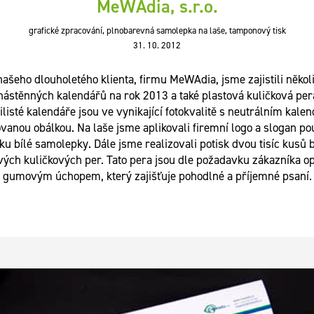
MeWAdia, s.r.o.
grafické zpracování, plnobarevná samolepka na laše, tamponový tisk
31. 10. 2012
našeho dlouholetého klienta, firmu MeWAdia, jsme zajistili několi
nástěnných kalendářů na rok 2013 a také plastová kuličková pera
tilisté kalendáře jsou ve vynikající fotokvalitě s neutrálním kale
ovanou obálkou. Na laše jsme aplikovali firemní logo a slogan po
ku bílé samolepky. Dále jsme realizovali potisk dvou tisíc kusů 
vých kuličkových per. Tato pera jsou dle požadavku zákazníka o
gumovým úchopem, který zajišťuje pohodlné a příjemné psaní.