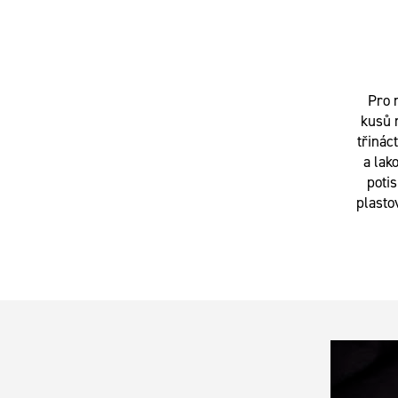
Pro 
kusů 
třinác
a lak
potis
plasto