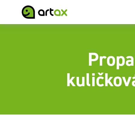
Propa
kuličkov