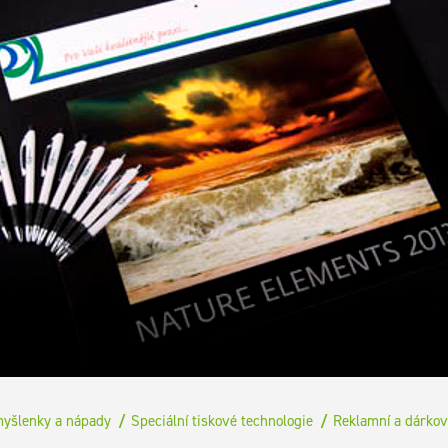
myšlenky a nápady
Speciální tiskové technologie
Reklamní a dárko