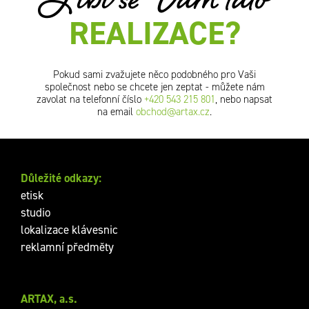
Líbí se Vám tato
REALIZACE?
Pokud sami zvažujete něco podobného pro Vaši
společnost nebo se chcete jen zeptat - můžete nám
zavolat na telefonní číslo
+420 543 215 801
, nebo napsat
na email
obchod@artax.cz
.
Důležité odkazy:
etisk
studio
lokalizace klávesnic
reklamní předměty
ARTAX, a.s.