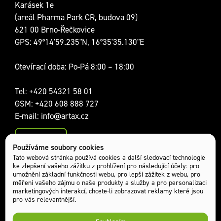
Karásek 1e
(areál Pharma Park CR, budova 09)
621 00 Brno-Řečkovice
GPS: 49°14'59.235"N, 16°35'35.130"E
Otevírací doba: Po-Pá 8:00 – 18:00
Tel:
+420 54321 58 01
GSM:
+420 608 888 727
E-mail:
info@artax.cz
Kontakty
Používáme soubory cookies
Sociální sítě:
Tato webová stránka používá cookies a další sledovací technologie
ke zlepšení vašeho zážitku z prohlížení pro následující účely:
pro
umožnění základní funkčnosti webu
,
pro lepší zážitek z webu
,
pro
měření vašeho zájmu o naše produkty a služby a pro personalizaci
marketingových interakcí
,
chcete-li zobrazovat reklamy které jsou
pro vás relevantnější
.