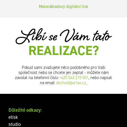
Malonákladový digitální tisk
Líbí se Vám tato
REALIZACE?
Pokud sami zvažujete něco podobného pro Vaši
společnost nebo se chcete jen zeptat - můžete nám
zavolat na telefonní číslo
+420 543 215 801
, nebo napsat
na email
obchod@artax.cz
.
Důležité odkazy:
etisk
studio