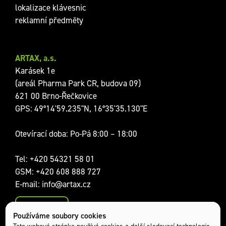
lokalizace klávesnic
reklamní předměty
ARTAX, a.s.
Karásek 1e
(areál Pharma Park CR, budova 09)
621 00 Brno-Řečkovice
GPS: 49°14'59.235"N, 16°35'35.130"E
Otevírací doba: Po-Pá 8:00 – 18:00
Tel:
+420 54321 58 01
GSM:
+420 608 888 727
E-mail:
info@artax.cz
Kontakty
Používáme soubory cookies
Sociální sítě:
Tato webová stránka používá cookies a další sledovací technologie