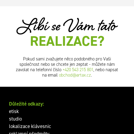
Líbí se Vám tato
REALIZACE?
Pokud sami zvažujete něco podobného pro Vaši
společnost nebo se chcete jen zeptat - můžete nám
zavolat na telefonní číslo
+420 543 215 801
, nebo napsat
na email
obchod@artax.cz
.
Důležité odkazy:
etisk
studio
lokalizace klávesnic
reklamní předměty