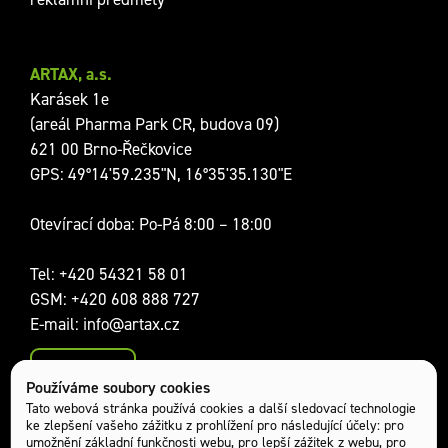
ARTAX, a.s.
Karásek 1e
(areál Pharma Park CR, budova 09)
621 00 Brno-Řečkovice
GPS: 49°14'59.235"N, 16°35'35.130"E
Otevírací doba: Po-Pá 8:00 – 18:00
Tel:
+420 54321 58 01
GSM:
+420 608 888 727
E-mail:
info@artax.cz
Kontakty
Používáme soubory cookies
Sociální sítě:
Tato webová stránka používá cookies a další sledovací technologie
ke zlepšení vašeho zážitku z prohlížení pro následující účely:
pro
umožnění základní funkčnosti webu
,
pro lepší zážitek z webu
,
pro