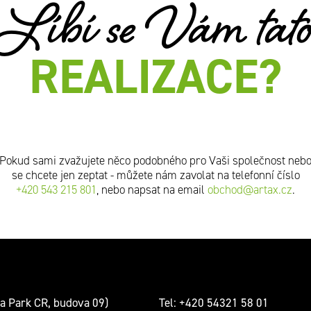
Líbí se Vám tat
REALIZACE?
Pokud sami zvažujete něco podobného pro Vaši společnost neb
se chcete jen zeptat - můžete nám zavolat na telefonní číslo
+420 543 215 801
, nebo napsat na email
obchod@artax.cz
.
a Park CR, budova 09)
Tel:
+420 54321 58 01