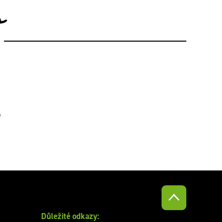
o
o
Důležité odkazy: