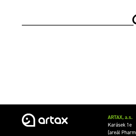
ARTAX, a.s.
Karásek 1e
(areál Pharm