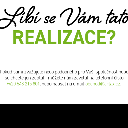
Líbí se Vám tat
REALIZACE?
Pokud sami zvažujete něco podobného pro Vaši společnost neb
se chcete jen zeptat - můžete nám zavolat na telefonní číslo
+420 543 215 801
, nebo napsat na email
obchod@artax.cz
.