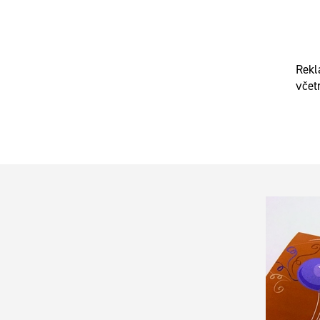
Rekla
včet