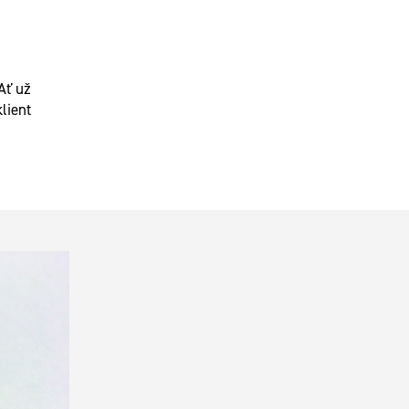
 Ať už
lient