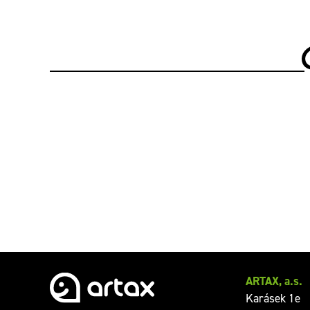
ARTAX, a.s.
Karásek 1e