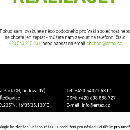
Pokud sami zvažujete něco podobného pro Vaši společnost neb
se chcete jen zeptat - můžete nám zavolat na telefonní číslo
+420 543 215 801
, nebo napsat na email
obchod@artax.cz
.
a Park CR, budova 09)
Tel:
+420 54321 58 01
Řečkovice
GSM:
+420 608 888 727
9.235"N, 16°35'35.130"E
E-mail:
info@artax.cz
Kontakty
a: Po-Pá 8:00 – 18:00
ogie ke zlepšení vašeho zážitku z prohlížení pro následující účely:
pro umož