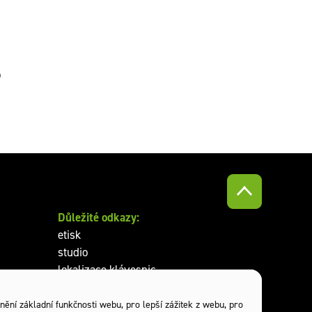
o
Důležité odkazy:
etisk
studio
lokalizace klávesnic
reklamní předměty
nění základní funkčnosti webu
,
pro lepší zážitek z webu
,
pro