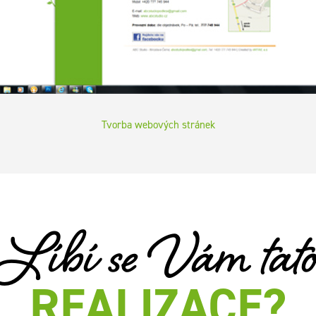
Tvorba webových stránek
Líbí se Vám tat
REALIZACE?