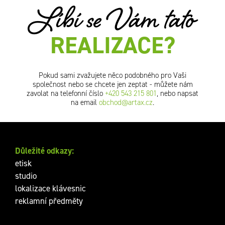
Líbí se Vám tato
REALIZACE?
Pokud sami zvažujete něco podobného pro Vaši
společnost nebo se chcete jen zeptat - můžete nám
zavolat na telefonní číslo
+420 543 215 801
, nebo napsat
na email
obchod@artax.cz
.
Důležité odkazy:
etisk
studio
lokalizace klávesnic
reklamní předměty