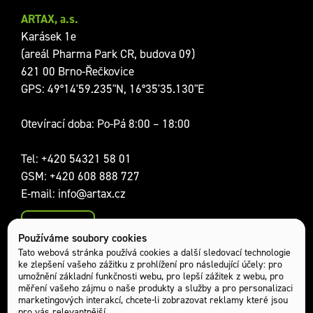
ARTAX, a.s.
Karásek 1e
(areál Pharma Park CR, budova 09)
621 00 Brno-Řečkovice
GPS: 49°14'59.235"N, 16°35'35.130"E
Otevírací doba: Po-Pá 8:00 – 18:00
Tel:
+420 54321 58 01
GSM:
+420 608 888 727
E-mail:
info@artax.cz
Kontakty
Používáme soubory cookies
Sociální sítě:
Tato webová stránka používá cookies a další sledovací technologie
ke zlepšení vašeho zážitku z prohlížení pro následující účely:
pro
umožnění základní funkčnosti webu
,
pro lepší zážitek z webu
,
pro
měření vašeho zájmu o naše produkty a služby a pro personalizaci
marketingových interakcí
,
chcete-li zobrazovat reklamy které jsou
pro vás relevantnější
.