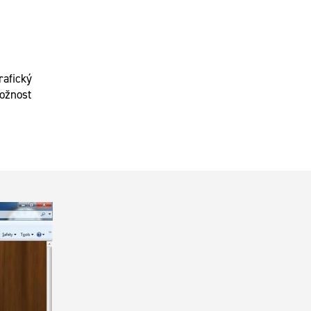
rafický
možnost