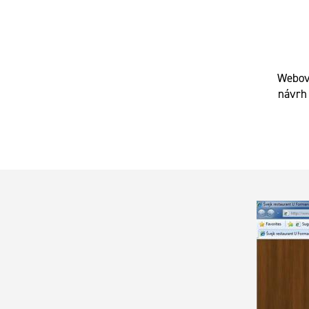
Webové
návrh 