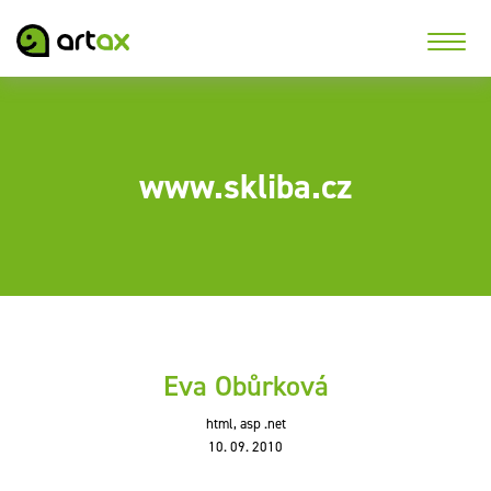
www.skliba.cz
Eva Obůrková
html, asp .net
10. 09. 2010