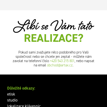
Líbí se Vám tato
REALIZACE?
Pokud sami zvažujete něco podobného pro Vaši
společnost nebo se chcete jen zeptat - můžete nám
zavolat na telefonní číslo
+420 543 215 801
, nebo napsat
na email
obchod@artax.cz
.
Důležité odkazy:
etisk
studio
lokalizace klávesnic