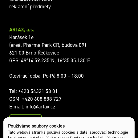
reklamní předměty
ARTAX, a.s.
Karásek 1e
(areál Pharma Park CR, budova 09)
621 00 Brno-Řečkovice
GPS: 49°14'59.235"N, 16°35'35.130"E
Otevírací doba: Po-Pá 8:00 – 18:00
Tel:
+420 54321 58 01
GSM:
+420 608 888 727
E-mail:
info@artax.cz
Kontakty
Používáme soubory cookies
Sociální sítě:
Tato webová stránka používá cookies a další sledovací technologie
ke zlepšení vašeho zážitku z prohlížení pro následující účely:
pro