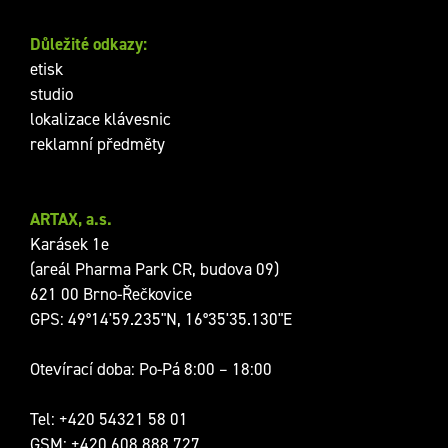
Důležité odkazy:
etisk
studio
lokalizace klávesnic
reklamní předměty
ARTAX, a.s.
Karásek 1e
(areál Pharma Park CR, budova 09)
621 00 Brno-Řečkovice
GPS: 49°14'59.235"N, 16°35'35.130"E
Otevírací doba: Po-Pá 8:00 – 18:00
Tel:
+420 54321 58 01
GSM:
+420 608 888 727