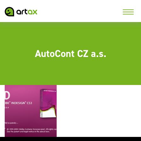
AutoCont CZ a.s.
Plugin pro Adobe
InDesign