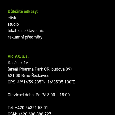
Důležité odkazy:
etisk
studio
lokalizace klávesnic
reklamní předměty
ARTAX, a.s.
Karásek 1e
(areál Pharma Park CR, budova 09)
621 00 Brno-Řečkovice
GPS: 49°14'59.235"N, 16°35'35.130"E
Otevírací doba: Po-Pá 8:00 – 18:00
Tel:
+420 54321 58 01
GSM:
+420 608 888 727