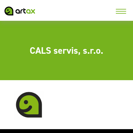
CALS servis, s.r.o.
Potisk USB na našem
novém digitálním UV
stroji Mimaki