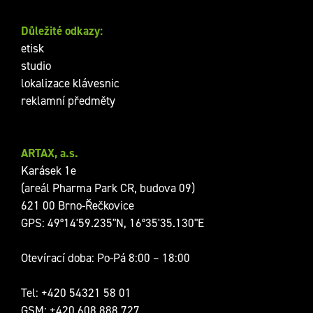
Důležité odkazy:
etisk
studio
lokalizace klávesnic
reklamní předměty
ARTAX, a.s.
Karásek 1e
(areál Pharma Park CR, budova 09)
621 00 Brno-Řečkovice
GPS: 49°14'59.235"N, 16°35'35.130"E
Otevírací doba: Po-Pá 8:00 – 18:00
Tel:
+420 54321 58 01
GSM:
+420 608 888 727