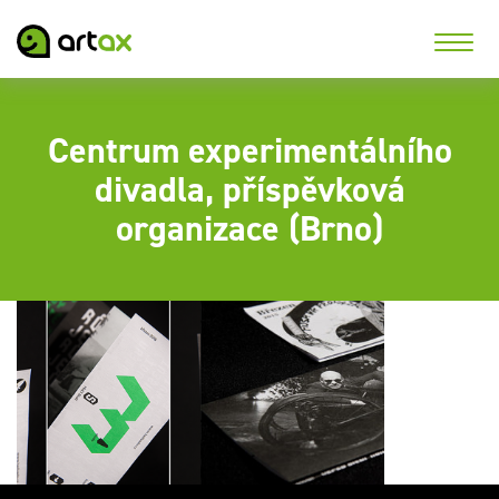
Centrum experimentálního
divadla, příspěvková
organizace (Brno)
Realizujeme tiskoviny
Periodický tisk
pro Centrum
programů a plakátů
experimentálního
divadla Brno