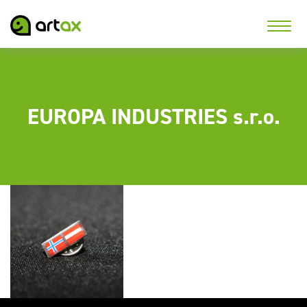
EUROPA INDUSTRIES s.r.o.
Odznáčky pro norsko-
rakouskou hudební
společnost