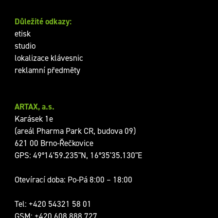
Důležité odkazy:
etisk
studio
lokalizace klávesnic
reklamní předměty
ARTAX, a.s.
Karásek 1e
(areál Pharma Park CR, budova 09)
621 00 Brno-Řečkovice
GPS: 49°14'59.235"N, 16°35'35.130"E
Otevírací doba: Po-Pá 8:00 – 18:00
Tel:
+420 54321 58 01
GSM:
+420 608 888 727