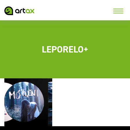
LEPORELO+
Tisk pozvánek,
vstupenek a programů
na cyklus Módění