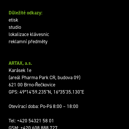
Důležité odkazy:
etisk
studio
lokalizace klávesnic
reklamní předměty
ARTAX, a.s.
Karásek 1e
(areál Pharma Park CR, budova 09)
621 00 Brno-Řečkovice
GPS: 49°14'59.235"N, 16°35'35.130"E
Otevírací doba: Po-Pá 8:00 – 18:00
Tel:
+420 54321 58 01
GSM:
+420 608 888 727