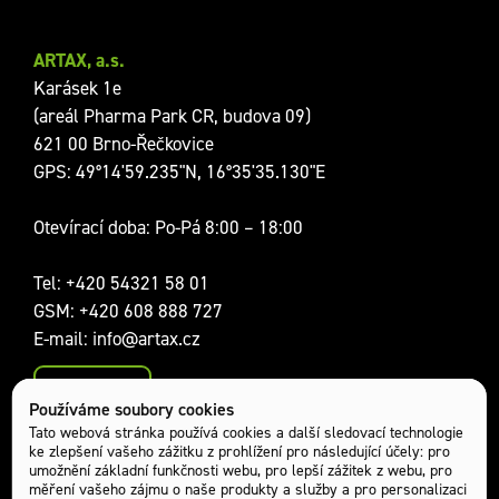
ARTAX, a.s.
Karásek 1e
(areál Pharma Park CR, budova 09)
621 00 Brno-Řečkovice
GPS: 49°14'59.235"N, 16°35'35.130"E
Otevírací doba: Po-Pá 8:00 – 18:00
Tel:
+420 54321 58 01
GSM:
+420 608 888 727
E-mail:
info@artax.cz
Kontakty
Používáme soubory cookies
Sociální sítě:
Tato webová stránka používá cookies a další sledovací technologie
ke zlepšení vašeho zážitku z prohlížení pro následující účely:
pro
umožnění základní funkčnosti webu
,
pro lepší zážitek z webu
,
pro
měření vašeho zájmu o naše produkty a služby a pro personalizaci