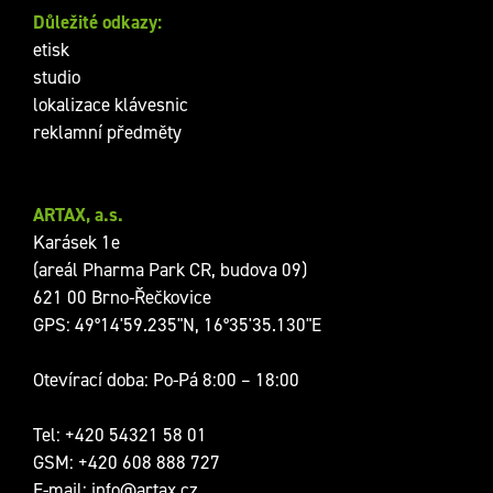
Důležité odkazy:
etisk
studio
lokalizace klávesnic
reklamní předměty
ARTAX, a.s.
Karásek 1e
(areál Pharma Park CR, budova 09)
621 00 Brno-Řečkovice
GPS: 49°14'59.235"N, 16°35'35.130"E
Otevírací doba: Po-Pá 8:00 – 18:00
Tel:
+420 54321 58 01
GSM:
+420 608 888 727
E-mail:
info@artax.cz