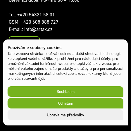
Tel:
+420 54321 58 01
GSM:
+420 608 888 727
E-mail:
info@artax.cz
Kontakty
Používáme soubory cookies
Sociální sítě:
Tato webová stránka používá cookies a další sledovací technologie
ke zlepšení vašeho zážitku z prohlížení pro následující účely:
pro
umožnění základní funkčnosti webu
,
pro lepší zážitek z webu
,
pro
měření vašeho zájmu o naše produkty a služby a pro personalizaci
marketingových interakcí
,
chcete-li zobrazovat reklamy které jsou
pro vás relevantnější
.
Souhlasím
Odmítám
Chráněno službou reCAPTCHA.
Upravit mé předvolby
ARTAX a.s.
© 2026
, všechna práva vyhrazena.