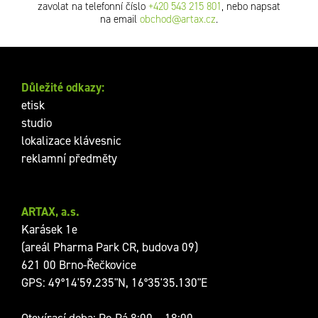
zavolat na telefonní číslo
+420 543 215 801
, nebo napsat
na email
obchod@artax.cz
.
Důležité odkazy:
etisk
studio
lokalizace klávesnic
reklamní předměty
ARTAX, a.s.
Karásek 1e
(areál Pharma Park CR, budova 09)
621 00 Brno-Řečkovice
GPS: 49°14'59.235"N, 16°35'35.130"E
Otevírací doba: Po-Pá 8:00 – 18:00