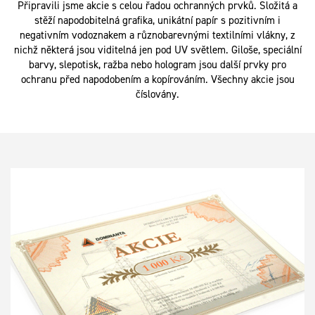
Připravili jsme akcie s celou řadou ochranných prvků. Složitá a
stěží napodobitelná grafika, unikátní papír s pozitivním i
negativním vodoznakem a různobarevnými textilními vlákny, z
nichž některá jsou viditelná jen pod UV světlem. Giloše, speciální
barvy, slepotisk, ražba nebo hologram jsou další prvky pro
ochranu před napodobením a kopírováním. Všechny akcie jsou
číslovány.