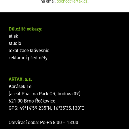
na email
obchod@artax.cz
.
Důležité odkazy:
etisk
studio
lokalizace klávesnic
reklamní předměty
ARTAX, a.s.
Karásek 1e
(areál Pharma Park CR, budova 09)
621 00 Brno-Řečkovice
GPS: 49°14'59.235"N, 16°35'35.130"E
Otevírací doba: Po-Pá 8:00 – 18:00