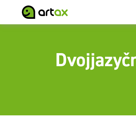
Dvojjazyč