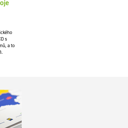
oje
ického
CD s
nů, a to
ě.