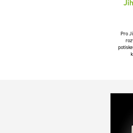
Ji
Pro J
roz
potiske
k