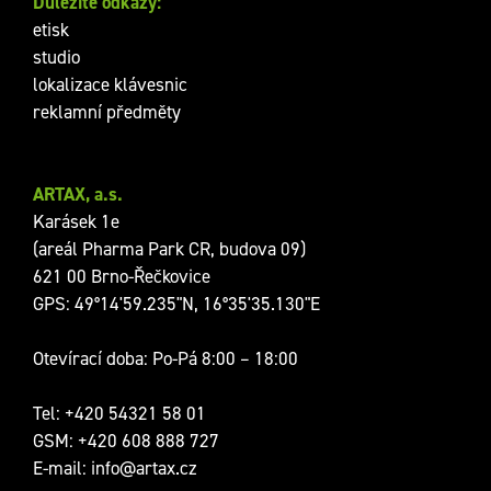
Důležité odkazy:
etisk
studio
lokalizace klávesnic
reklamní předměty
ARTAX, a.s.
Karásek 1e
(areál Pharma Park CR, budova 09)
621 00 Brno-Řečkovice
GPS: 49°14'59.235"N, 16°35'35.130"E
Otevírací doba: Po-Pá 8:00 – 18:00
Tel:
+420 54321 58 01
GSM:
+420 608 888 727
E-mail:
info@artax.cz