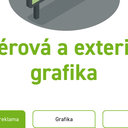
iérová a exter
grafika
 reklama
Grafika