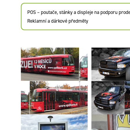
POS – poutače, stánky a displeje na podporu prode
Reklamní a dárkové předměty
Reklamní celop
Křest tramvaje ŠPILBERK
vozu Dodge Ra
ŽIJE! podle našeho grafického
DELL Computer, sp
návrhu
Intel Czech Tra