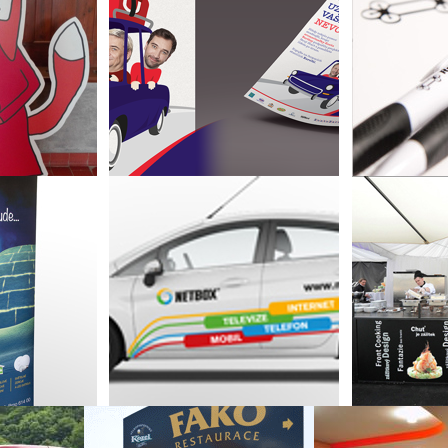
Propagační materiály na
Návrhy 
 výstavu
podporu sbírky Konta
materiálů
 Opráski
Bariéry-Nadace Charty 77
Robodrone 
Grafický návrh a realizace
Špilberk 
ollUp pro
polepu aut společnosti
příprava
 spol. s r.o.
Netbox - Smart Comp. a.s.
restau