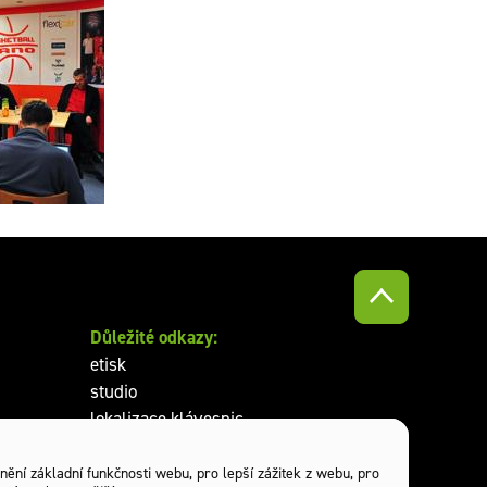
 pro tiskové
nce
Důležité odkazy:
etisk
studio
lokalizace klávesnic
reklamní předměty
nění základní funkčnosti webu
,
pro lepší zážitek z webu
,
pro