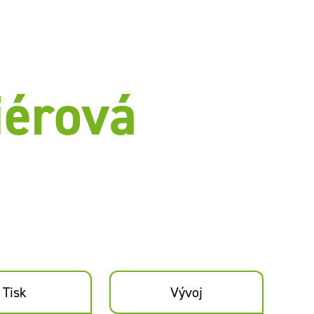
iérová
Tisk
Vývoj