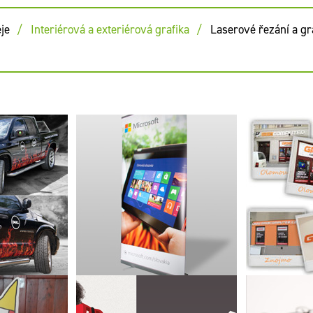
je
Interiérová a exteriérová grafika
Laserové řezání a gr
lošný polep
m 1500 pro
Značení 
Prezenční systém roll up
ol. s r.o. a
GIGACOM
dings, Inc.