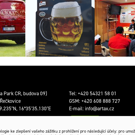
Venkovní poutač pro
Pozadí místnosti
utomobilu
restauraci
konfere
a Park CR, budova 09)
Tel:
+420 54321 58 01
Řečkovice
GSM:
+420 608 888 727
9.235"N, 16°35'35.130"E
E-mail:
info@artax.cz
Kontakty
a: Po-Pá 8:00 – 18:00
ogie ke zlepšení vašeho zážitku z prohlížení pro následující účely:
pro umož