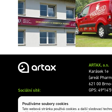
Světelný panel na fasádě
Polep firemního a
sídla firmy
ARTAX, a.s.
Karásek 1e
(areál Pharm
621 00 Brno-
Sociální sítě:
GPS: 49°14'5
Otevírací dob
Používáme soubory cookies
Tato webová stránka používá cookies a další sledovací technol