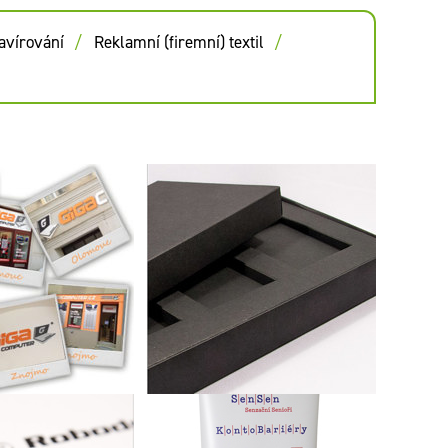
avírování
Reklamní (firemní) textil
Výroba vzorků pomocí
poboček firmy
plošného řezacího plotru
PUTER, s.r.o
Mimaki