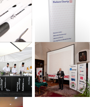
a zpracování
Prezentační stojan pro nadaci
 pro společnost
Konto Bariéry
Industries s.r.o.
Food Festival a
Propagační materiály na
 materiálů pro
konferenci firmy Proact
rant Valoria