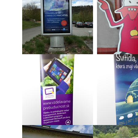
Reklama do prosvětlené
Materiály pro
vitríny
Lucemburské
RollUp pro společnost
Prezentační R
Microsoft Slovakia s.r.o.
společnost Fulgur,