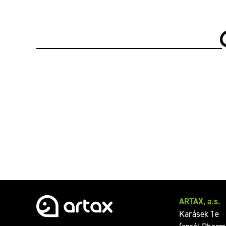
ARTAX, a.s.
Karásek 1e