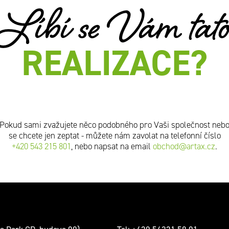
Líbí se Vám tat
REALIZACE?
Pokud sami zvažujete něco podobného pro Vaši společnost neb
se chcete jen zeptat - můžete nám zavolat na telefonní číslo
+420 543 215 801
, nebo napsat na email
obchod@artax.cz
.