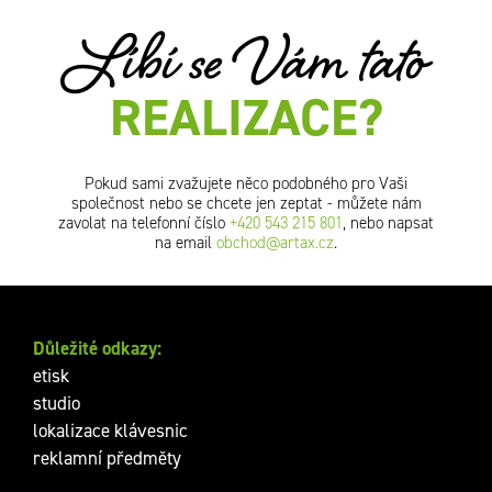
Líbí se Vám tato
REALIZACE?
Pokud sami zvažujete něco podobného pro Vaši
společnost nebo se chcete jen zeptat - můžete nám
zavolat na telefonní číslo
+420 543 215 801
, nebo napsat
na email
obchod@artax.cz
.
Důležité odkazy:
etisk
studio
lokalizace klávesnic
reklamní předměty