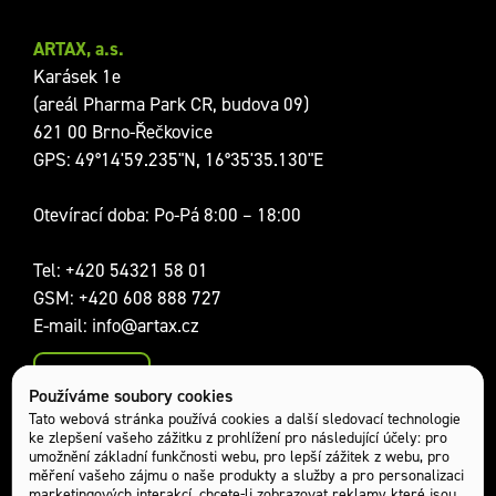
ARTAX, a.s.
Karásek 1e
(areál Pharma Park CR, budova 09)
621 00 Brno-Řečkovice
GPS: 49°14'59.235"N, 16°35'35.130"E
Otevírací doba: Po-Pá 8:00 – 18:00
Tel:
+420 54321 58 01
GSM:
+420 608 888 727
E-mail:
info@artax.cz
Kontakty
Používáme soubory cookies
Sociální sítě:
Tato webová stránka používá cookies a další sledovací technologie
ke zlepšení vašeho zážitku z prohlížení pro následující účely:
pro
umožnění základní funkčnosti webu
,
pro lepší zážitek z webu
,
pro
měření vašeho zájmu o naše produkty a služby a pro personalizaci
marketingových interakcí
,
chcete-li zobrazovat reklamy které jsou