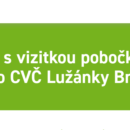
 s vizitkou pobo
o CVČ Lužánky B