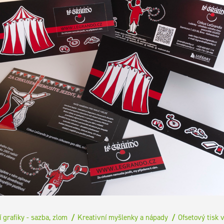
 grafiky - sazba, zlom
Kreativní myšlenky a nápady
Ofsetový tisk 