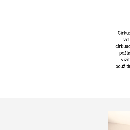
Cirku
vol
cirkuso
požá
vizi
použit