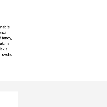
nabízí
enci
é fandy,
sekem
isk s
arového