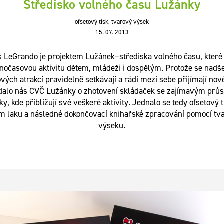
Středisko volného času Lužánky
ofsetový tisk, tvarový výsek
15. 07. 2013
s LeGrando je projektem Lužánek–střediska volného času, které 
nočasovou aktivitu dětem, mládeži i dospělým. Protože se nadš
vých atrakcí pravidelně setkávají a rádi mezi sebe přijímají nov
dalo nás CVČ Lužánky o zhotovení skládaček se zajímavým prů
tky, kde přibližují své veškeré aktivity. Jednalo se tedy ofsetový t
ím laku a následné dokončovací knihařské zpracování pomocí tv
výseku.