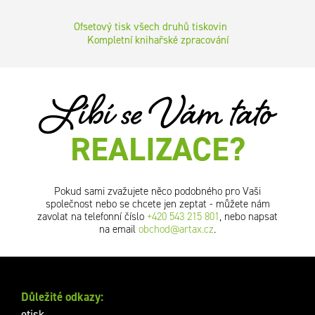
Ofsetový tisk všech druhů tiskovin
Kompletní knihařské zpracování
Líbí se Vám tato
REALIZACE?
Pokud sami zvažujete něco podobného pro Vaši
společnost nebo se chcete jen zeptat - můžete nám
zavolat na telefonní číslo
+420 543 215 801
, nebo napsat
na email
obchod@artax.cz
.
Důležité odkazy:
etisk