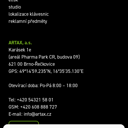
studio
lokalizace klávesnic
reklamní předměty
ARTAX, a.s.
Karásek 1e
(areál Pharma Park CR, budova 09)
621 00 Brno-Řečkovice
GPS: 49°14'59.235"N, 16°35'35.130"E
Otevírací doba: Po-Pá 8:00 – 18:00
Tel:
+420 54321 58 01
GSM:
+420 608 888 727
E-mail:
info@artax.cz
Kontakty