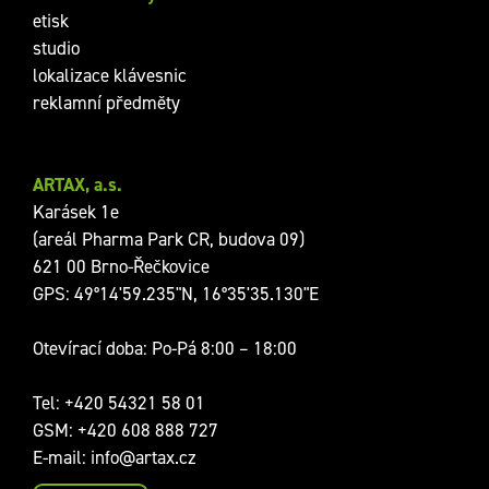
etisk
studio
lokalizace klávesnic
reklamní předměty
ARTAX, a.s.
Karásek 1e
(areál Pharma Park CR, budova 09)
621 00 Brno-Řečkovice
GPS: 49°14'59.235"N, 16°35'35.130"E
Otevírací doba: Po-Pá 8:00 – 18:00
Tel:
+420 54321 58 01
GSM:
+420 608 888 727
E-mail:
info@artax.cz