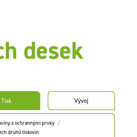
ch desek
Tisk
Vývoj
oviny s ochrannými prvky
ech druhů tiskovin