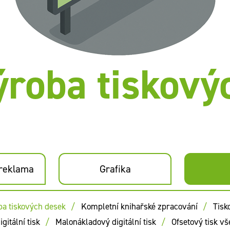
ýroba tiskový
 reklama
Grafika
ba tiskových desek
Kompletní knihařské zpracování
Tisk
gitální tisk
Malonákladový digitální tisk
Ofsetový tisk vš