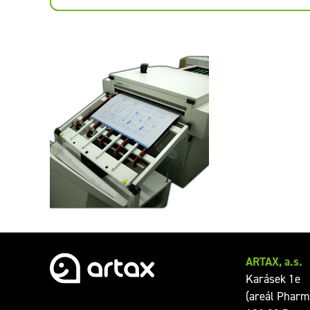
Výroba CTP desek pro tiskové
stroje POLLY a SAKURAI
ARTAX, a.s.
Karásek 1e
(areál Pharm