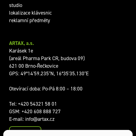
studio
lokalizace klávesnic
reklamní předměty
ARTAX, a.s.
Karásek 1e
(areál Pharma Park CR, budova 09)
621 00 Brno-Řečkovice
GPS: 49°14'59.235"N, 16°35'35.130"E
Otevírací doba: Po-Pá 8:00 – 18:00
Tel:
+420 54321 58 01
GSM:
+420 608 888 727
E-mail:
info@artax.cz
Kontakty