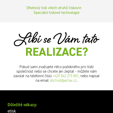
Ofsetový tisk všech druhů tiskovin
Speciální tiskové technologie
Líbí se Vám tato
REALIZACE?
Pokud sami zvažujete něco podobného pro Vaši
společnost nebo se chcete jen zeptat - můžete nám
zavolat na telefonní číslo
+420 543 215 801
, nebo napsat
na email
obchod@artax.cz
.
Důležité odkazy:
etisk