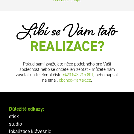
Líbí se Vám tato
REALIZACE?
Pokud sami zvažujete něco podobného pro Vaši
společnost nebo se chcete jen zeptat - můžete nám
zavolat na telefonní číslo
+420 543 215 801
, nebo napsat
na email
obchod@artax.cz
.
Důležité odkazy:
etisk
studio
lokalizace klávesnic