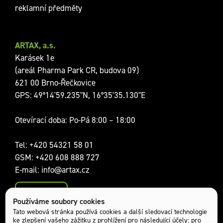
reklamní předměty
ARTAX, a.s.
Karásek 1e
(areál Pharma Park CR, budova 09)
621 00 Brno-Řečkovice
GPS: 49°14'59.235"N, 16°35'35.130"E
Otevírací doba: Po-Pá 8:00 – 18:00
Tel:
+420 54321 58 01
GSM:
+420 608 888 727
E-mail:
info@artax.cz
Kontakty
Používáme soubory cookies
Sociální sítě:
Tato webová stránka používá cookies a další sledovací technologie
ke zlepšení vašeho zážitku z prohlížení pro následující účely:
pro