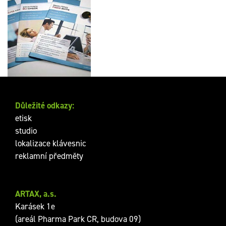
Metalický tisk letáků
pro společnost Brain
Force
Důležité odkazy:
etisk
studio
lokalizace klávesnic
reklamní předměty
ARTAX, a.s.
Karásek 1e
(areál Pharma Park CR, budova 09)