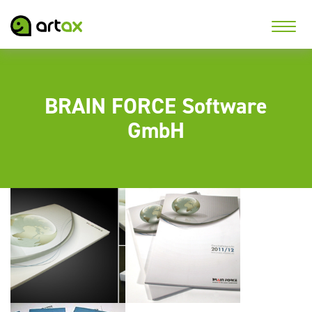
BRAIN FORCE Software
GmbH
Výroční zpráva
Výroční zpráva
2012/2013
2011/2012
společnosti Brain
společnosti Brain
Force Software GmbH
Force