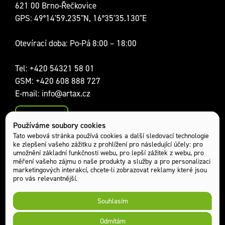
621 00 Brno-Řečkovice
GPS: 49°14'59.235"N, 16°35'35.130"E
Otevírací doba: Po-Pá 8:00 – 18:00
Tel:
+420 54321 58 01
GSM:
+420 608 888 727
E-mail:
info@artax.cz
Kontakty
Používáme soubory cookies
Sociální sítě:
Tato webová stránka používá cookies a další sledovací technologie
ke zlepšení vašeho zážitku z prohlížení pro následující účely:
pro
umožnění základní funkčnosti webu
,
pro lepší zážitek z webu
,
pro
měření vašeho zájmu o naše produkty a služby a pro personalizaci
marketingových interakcí
,
chcete-li zobrazovat reklamy které jsou
pro vás relevantnější
.
Souhlasím
Odmítám