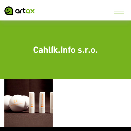
Cahlík.info s.r.o.
Dárkové předměty pro
jazykový a vzdělávací
servis Cahlík.info s.r.o.