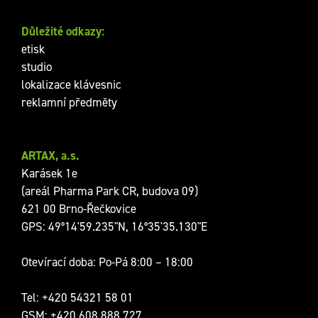
Důležité odkazy:
etisk
studio
lokalizace klávesnic
reklamní předměty
ARTAX, a.s.
Karásek 1e
(areál Pharma Park CR, budova 09)
621 00 Brno-Řečkovice
GPS: 49°14'59.235"N, 16°35'35.130"E
Otevírací doba: Po-Pá 8:00 – 18:00
Tel:
+420 54321 58 01
GSM:
+420 608 888 727