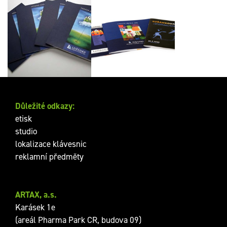
Výroční zpráva 2011
Propagační a
pro CVČ Lužánky
informační brožury
Důležité odkazy:
etisk
studio
lokalizace klávesnic
reklamní předměty
ARTAX, a.s.
Karásek 1e
(areál Pharma Park CR, budova 09)