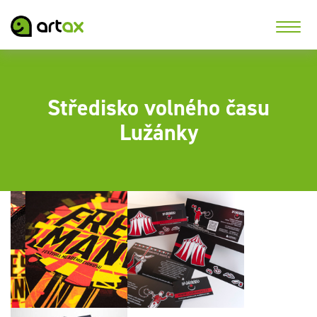
Středisko volného času
Lužánky
Propagační materiály
Skládačky s vizitkou
pro CVČ Lužánky
pobočky LEGATO pro
LeGrando FREŠ
CVČ Lužánky Brno
MANÉŽ