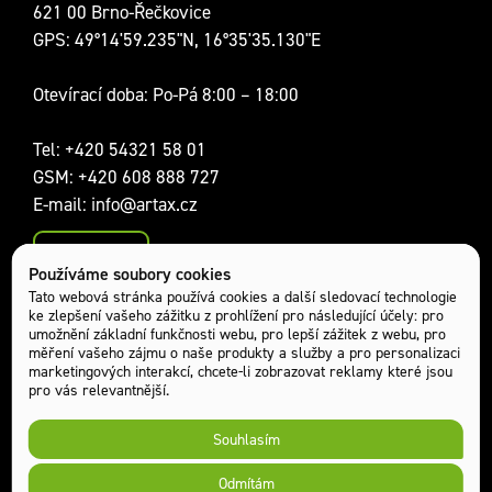
621 00 Brno-Řečkovice
GPS: 49°14'59.235"N, 16°35'35.130"E
Otevírací doba: Po-Pá 8:00 – 18:00
Tel:
+420 54321 58 01
GSM:
+420 608 888 727
E-mail:
info@artax.cz
Kontakty
Používáme soubory cookies
Sociální sítě:
Tato webová stránka používá cookies a další sledovací technologie
ke zlepšení vašeho zážitku z prohlížení pro následující účely:
pro
umožnění základní funkčnosti webu
,
pro lepší zážitek z webu
,
pro
měření vašeho zájmu o naše produkty a služby a pro personalizaci
marketingových interakcí
,
chcete-li zobrazovat reklamy které jsou
pro vás relevantnější
.
Souhlasím
Odmítám