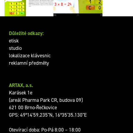
dTest
Důležité odkazy:
etisk
studio
lokalizace klávesnic
reklamní předměty
ARTAX, a.s.
Karásek 1e
(areál Pharma Park CR, budova 09)
621 00 Brno-Řečkovice
GPS: 49°14'59.235"N, 16°35'35.130"E
Otevírací doba: Po-Pá 8:00 – 18:00