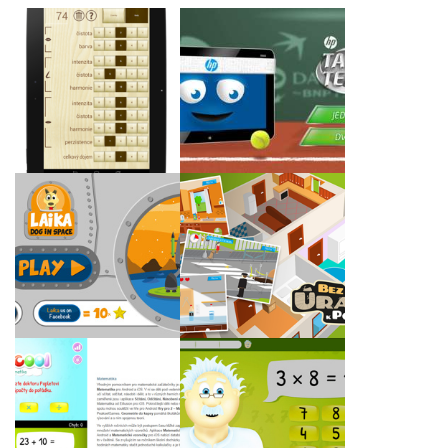
Wine Rater -
kalkulačka pro
Tablet Tenis
hodnocení vín
Mobilní a počítačová
LAIKA: Dog in Space!
naučná hra Bez úrazu
k pokladu
Naše mobilní
vzdělávací aplikace
Aplikace sCool-Malá
pro školáky sCool
násobilka
Matematika v časopisu